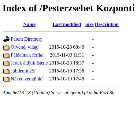
Index of /Pesterzsebet Kozpont
Name
Last modified
Size
Description
Parent Directory
-
Örvendj világ/
2015-10-28 08:46
-
Fájdalmak férfia/
2015-11-03 11:31
-
Jertek áldjuk Istent/
2015-10-28 16:37
-
Jubileum 25/
2015-10-19 17:36
-
Néked zengünk/
2015-10-19 17:48
-
Apache/2.4.18 (Ubuntu) Server at igehird.pkre.hu Port 80